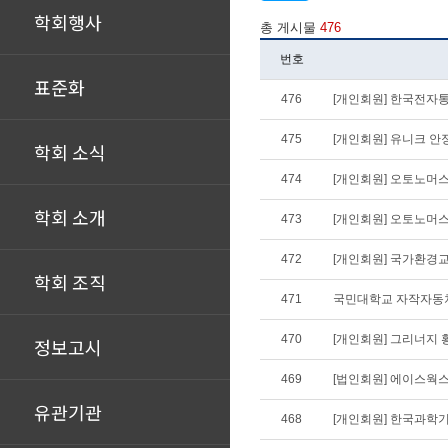
학회행사
총 게시물
476
번호
표준화
476
[개인회원] 한국전자
475
[개인회원] 유니크 안정
학회 소식
474
[개인회원] 오토노머
학회 소개
473
[개인회원] 오토노머
472
[개인회원] 국가환경
학회 조직
471
국민대학교 자작자동차팀 K
470
[개인회원] 그리너지 
정보고시
469
[법인회원] 에이스웍스,
유관기관
468
[개인회원] 한국과학기