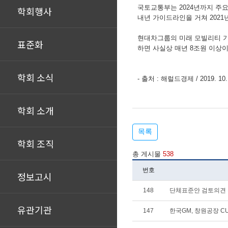
국토교통부는
2024
년까지 주요
학회행사
내년
가이드
라인을 거쳐
2021
현대차그룹의 미래 모빌리티 기
표준화
하면
사실상
매년
8
조원 이상이
학회 소식
- 출처 : 해럴드경제 / 2019. 10.
학회 소개
목록
학회 조직
총 게시물
538
번호
정보고시
148
단체표준안 검토의견
유관기관
147
한국GM, 창원공장 C