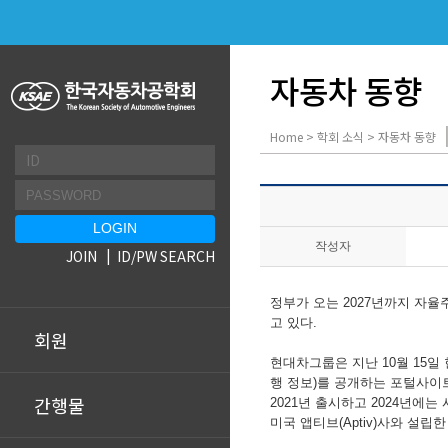
자동차 동향
Home > 학회 소식 > 자동차 동향
작성자
JOIN
ID/PW SEARCH
정부가 오는
2027
년까지 자율
고 있다
.
회원
현대차그룹은 지난
10
월
15
일
행 정보
)
를
공개하는 포털사이
간행물
2021
년 출시하고
2024
년에는 
미국 앱티브
(Aptiv)
사와
설립한