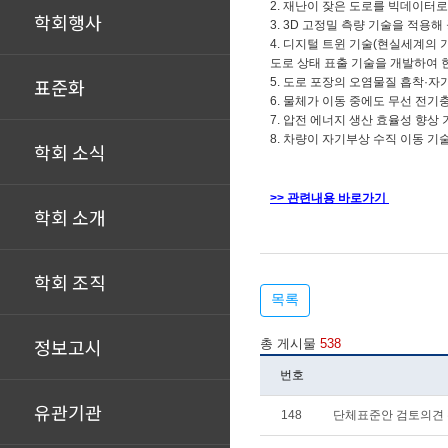
2.
재난이 잦은 도로를 빅데이터로
학회행사
3. 3D
고정밀 측량 기술을 적용해
4.
디지털 트윈 기술
(
현실세계의 
도로 상태 표출 기술을 개발하여 
표준화
5.
도로 포장의 오염물질 흡착
·
자
6.
물체가 이동 중에도 무선 전기
7.
압전 에너지 생산 효율성 향상
8.
차량이 자기부상 수직 이동 기
학회 소식
>> 관련내용 바로가기
학회 소개
학회 조직
목록
정보고시
총 게시물
538
번호
유관기관
148
단체표준안 검토의견