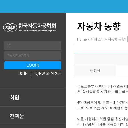
자동차 동향
Home > 학회 소식 > 자동차 동향
작성자
JOIN
ID/PW SEARCH
국토교통부가 빅데이터와 인공지
은
‘
혁신성장을 지원하고 국민의 
회원
4
대 핵심분야 및 목표는
1.
안전한
도로
:
도로 소음
20%,
미세먼지 
간행물
이를 지원하기 위한 중점 추진기
1.
태양광 에너지를 이용한 자체 