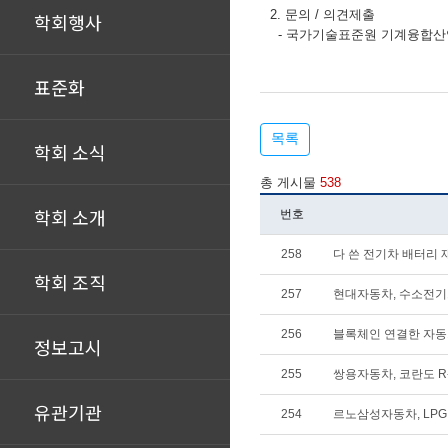
2. 문의 / 의견제출
학회행사
- 국가기술표준원 기계융합산업표준과
표준화
목록
학회 소식
총 게시물
538
학회 소개
번호
258
다 쓴 전기차 배터리 
학회 조직
257
현대자동차, 수소전기
256
블록체인 연결한 자동차
정보고시
255
쌍용자동차, 코란도 R-
유관기관
254
르노삼성자동차, LPG