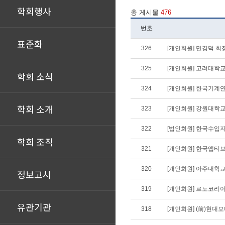
학회행사
총 게시물
476
번호
표준화
326
[개인회원] 민경덕 회장
325
[개인회원] 고려대학교
학회 소식
324
[개인회원] 한국기계
학회 소개
323
[개인회원] 강원대학교
322
[법인회원] 한국수입
학회 조직
321
[개인회원] 한국앱티
320
[개인회원] 아주대학
정보고시
319
[개인회원] 르노코리
유관기관
318
[개인회원] (前)현대