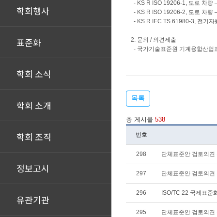
- KS R ISO 19206-1, 도
학회행사
- KS R ISO 19206-2, 도
- KS R IEC TS 61980-
표준화
2. 문의 / 의견제출
- 국가기술표준원 기계융합산업표준과 
학회 소식
목록
학회 소개
총 게시물
538
학회 조직
번호
298
단체표준안 검토의견
정보고시
297
단체표준안 검토의견
296
ISO/TC 22 국제표
유관기관
295
단체표준안 검토의견