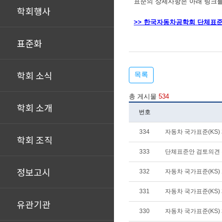
표준의 상세사항은 아래 링크를
학회행사
>> 한국자동차공학회 단체표준
표준화
학회 소식
목록
총 게시물
534
학회 소개
번호
334
자동차 국가표준(KS) 제
학회 조직
333
단체표준안 검토의견
정보고시
332
자동차 국가표준(KS) 개
331
자동차 국가표준(KS) 제
유관기관
330
자동차 국가표준(KS) 폐