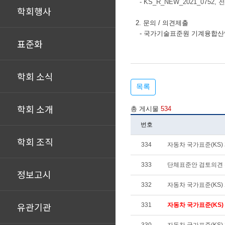
-
KS_R_NEW_2021_075
학회행사
2. 문의 / 의견제출
- 국가기술표준원 기계융합산업표준과
표준화
학회 소식
목록
학회 소개
총 게시물
534
번호
학회 조직
334
자동차 국가표준(KS) 제
333
단체표준안 검토의견
정보고시
332
자동차 국가표준(KS) 개
유관기관
331
자동차 국가표준(KS) 제