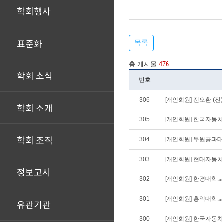
학회행사
표준화
목록
총 게시물
476
학회 소식
번호
306
[개인회원] 전오환 (
학회 소개
305
[개인회원] 한국자동
학회 조직
304
[개인회원] 두원공과
303
[개인회원] 현대자동차
정보고시
302
[개인회원] 한경대학
301
[개인회원] 홍익대학교
유관기관
300
[개인회원] 한국자동