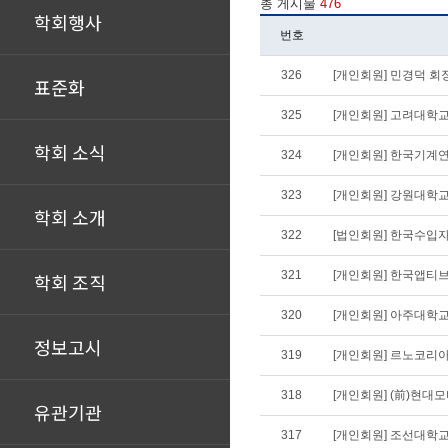
총 게시물
476
학회행사
번호
326
[개인회원] 민경덕 회장
표준화
325
[개인회원] 고려대학교
학회 소식
324
[개인회원] 한국기계
323
[개인회원] 강원대학교
학회 소개
322
[법인회원] 한국수입
321
[개인회원] 한국앱티
학회 조직
320
[개인회원] 아주대학
정보고시
319
[개인회원] 르노코리
318
[개인회원] (前)현대
유관기관
317
[개인회원] 조선대학교