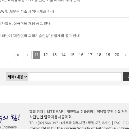
 AI 자율주행, SDV 및 안전 기술 세미나 개최 안내
합S/W 및 AI부문 기술 세미나 개최 안내
업단, 신규직원 채용 공고 안내
년 하반기 '대한민국 과학기술인상' 선정계획 공고 안내
11
12
13
14
15
16
17
18
19
20
학회 위치
SITE MAP
개인정보 취급방침
이메일 무단 수집 거부
사단법인 한국자동차공학회
TEL : (02) 564-3971 (사무국 업무시간 : 평일 오전 8시~)
FAX : (02
Copyright © by The Korean Society of Automotive Engineer