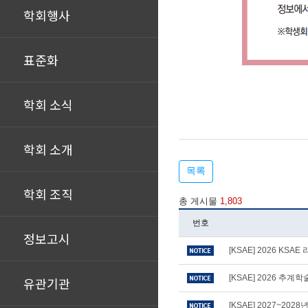
학회행사
표준화
학회 소식
학회 소개
목록
학회 조직
총 게시물
1,803
번호
정보고시
[KSAE] 2026 KS
[KSAE] 2026 추
유관기관
[KSAE] 2027~20