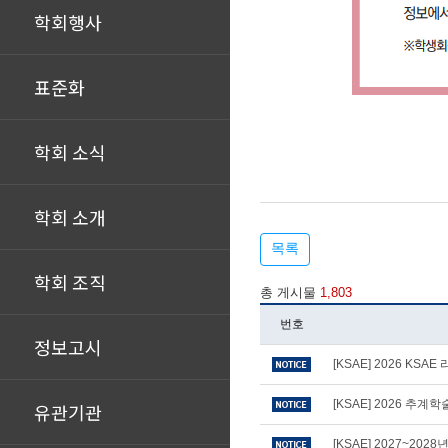
학회행사
표준화
학회 소식
학회 소개
목록
학회 조직
총 게시물
1,803
번호
정보고시
[KSAE] 2026 KS
[KSAE] 2026 추
유관기관
[KSAE] 2027~20