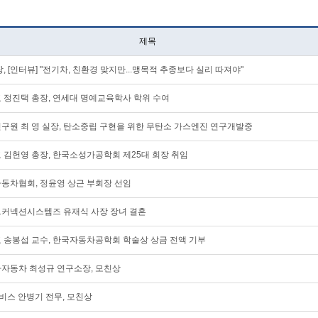
제목
, [인터뷰] "전기차, 친환경 맞지만...맹목적 추종보다 실리 따져야"
 정진택 총장, 연세대 명예교육학사 학위 수여
연구원 최 영 실장, 탄소중립 구현을 위한 무탄소 가스엔진 연구개발중
 김헌영 총장, 한국소성가공학회 제25대 회장 취임
자동차협회, 정윤영 상근 부회장 선임
브커넥션시스템즈 유재식 사장 장녀 결혼
교 송봉섭 교수, 한국자동차공학회 학술상 상금 전액 기부
아자동차 최성규 연구소장, 모친상
모비스 안병기 전무, 모친상