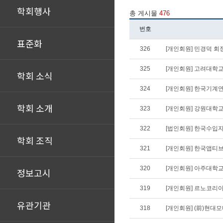
학회행사
총 게시물
476
번호
표준화
326
[개인회원] 민경덕 회장
325
[개인회원] 고려대학교
학회 소식
324
[개인회원] 한국기계
학회 소개
323
[개인회원] 강원대학교
322
[법인회원] 한국수입
학회 조직
321
[개인회원] 한국앱티
320
[개인회원] 아주대학
정보고시
319
[개인회원] 르노코리
유관기관
318
[개인회원] (前)현대