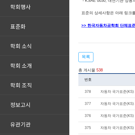
-
KSAE 0030,
내연기관 상용
학회행사
표준의 상세사항은 아래 링크를
표준화
>> 한국자동차공학회 단체표준
학회 소식
목록
학회 소개
총 게시물
538
번호
학회 조직
378
자동차 국가표준(KS) 폐
정보고시
377
자동차 국가표준(KS) 제
376
자동차 국가표준(KS) 개
유관기관
375
자동차 국가표준(KS) 개