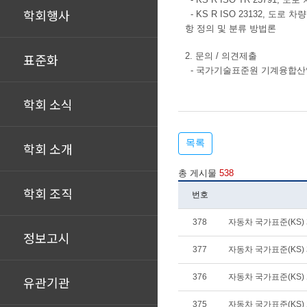
학회행사
-
KS R ISO 23132,
도로 차
항 정의 및 분류 방법론
표준화
2. 문의 / 의견제출
- 국가기술표준원 기계융합산업표준과
학회 소식
목록
학회 소개
총 게시물
538
학회 조직
번호
378
자동차 국가표준(KS) 폐
정보고시
377
자동차 국가표준(KS) 제
376
자동차 국가표준(KS) 개
유관기관
375
자동차 국가표준(KS) 개