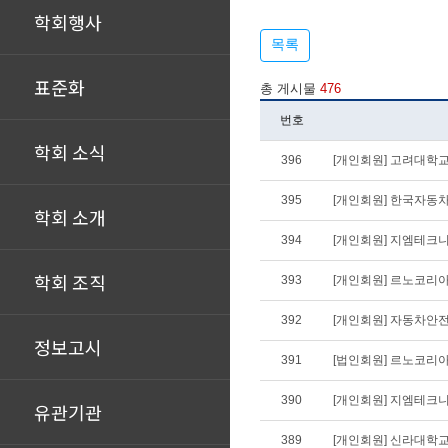
학회행사
목록
표준화
총 게시물
476
번호
학회 소식
396
[개인회원] 고려대학교
395
[개인회원] 한국자동
학회 소개
394
[개인회원] 지엠테크
학회 조직
393
[개인회원] 르노코리
392
[개인회원] 자동차안
정보고시
391
[법인회원] 르노코리아
390
[개인회원] 지엠테크
유관기관
389
[개인회원] 신라대학교