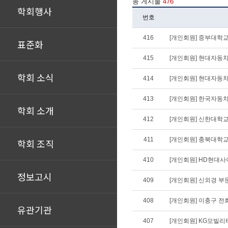
총 게시물
476
학회행사
번호
416
[개인회원] 중부대학교
표준화
415
[개인회원] 현대자동차
학회 소식
414
[개인회원] 현대자동차
413
[개인회원] 한국자동
학회 소개
412
[개인회원] 신한대학교
411
[개인회원] 충북대학교
학회 조직
410
[개인회원] HD현대
정보고시
409
[개인회원] 신외경 부
408
[개인회원] 이충구 전
유관기관
407
[개인회원] KG모빌리