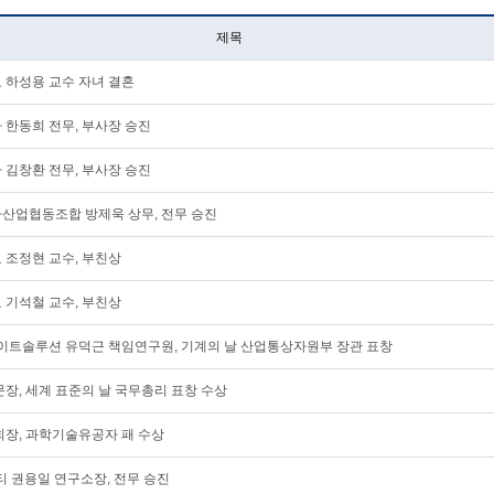
제목
 하성용 교수 자녀 결혼
 한동희 전무, 부사장 승진
 김창환 전무, 부사장 승진
차산업협동조합 방제욱 상무, 전무 승진
 조정현 교수, 부친상
 기석철 교수, 부친상
사이트솔루션 유덕근 책임연구원, 기계의 날 산업통상자원부 장관 표창
문장, 세계 표준의 날 국무총리 표창 수상
회장, 과학기술유공자 패 수상
티 권용일 연구소장, 전무 승진