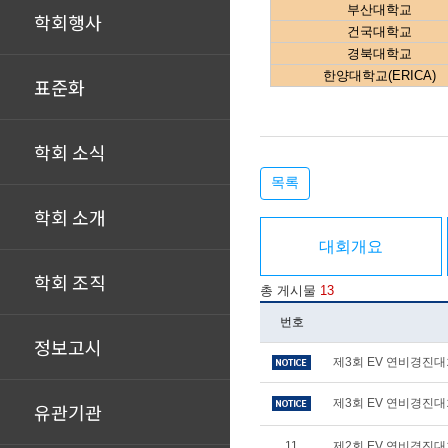
부산대학교
학회행사
건국대학교
경북대학교
한양대학교(ERICA)
표준화
학회 소식
목록
학회 소개
대회개요
학회 조직
총 게시물
13
번호
정보고시
제3회 EV 연비경진대회 
제3회 EV 연비경진대
유관기관
11
제2회 EV 연비경진대