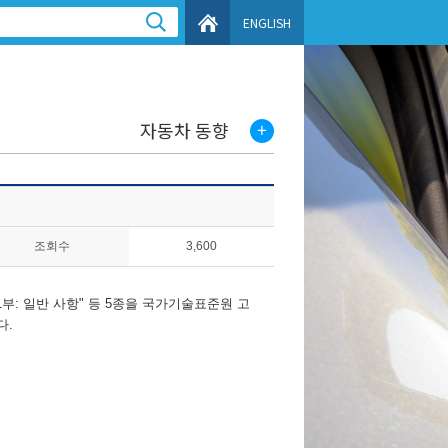
ENGLISH
자동차 동향
조회수
3,600
1부: 일반 사항
" 등 5종을
국가기술표준원
고
다.