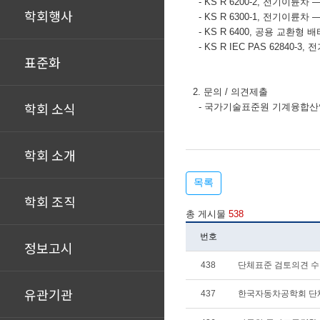
-
KS R 6200-2,
전기이륜차
―
학회행사
-
KS R 6300-1,
전기이륜차
―
-
KS R 6400, 공용 교환
-
KS R IEC PAS 62840-3,
전
표준화
교체 시스템
2. 문의 / 의견제출
학회 소식
- 국가기술표준원 기계융합산업표준과
학회 소개
목록
학회 조직
총 게시물
538
번호
정보고시
438
단체표준 검토의견 
유관기관
437
한국자동차공학회 단