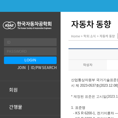
자동차 동향
Home > 학회 소식 > 자동차 동향
작성자
JOIN
ID/PW SEARCH
산업통상자원부 국가기술표준원
시
제 2023-0537호(2023
회원
* 제정된 표준은 고시일(2023.
간행물
1. 표준명
-
KS R 6200-1,
전기이륜차
―