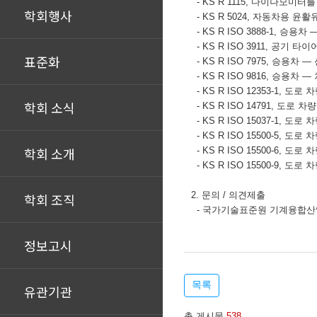
- KS R 1115, 다이나모
학회행사
- KS R 5024, 자동차용 윤
- KS R ISO 3888-1, 승용차
- KS R ISO 3911,
공기 타이
표준화
- KS R ISO 7975,
승용차
―
- KS R ISO 9816,
승용차
―
- KS R ISO 12353-1, 도로 
학회 소식
- KS R ISO 14791,
도로 차
- KS R ISO 15037-1,
도로 
- KS R ISO 15500-5,
도로 
학회 소개
- KS R ISO 15500-6,
도로 
- KS R ISO 15500-9,
도로 
2. 문의 / 의견제출
학회 조직
- 국가기술표준원 기계융합산업표준과
정보고시
목록
유관기관
총 게시물
538