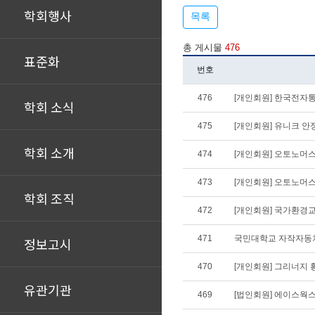
학회행사
목록
총 게시물
476
표준화
번호
476
[개인회원] 한국전자
학회 소식
475
[개인회원] 유니크 안정
학회 소개
474
[개인회원] 오토노머
473
[개인회원] 오토노머
학회 조직
472
[개인회원] 국가환경
471
국민대학교 자작자동차팀 K
정보고시
470
[개인회원] 그리너지 
유관기관
469
[법인회원] 에이스웍스,