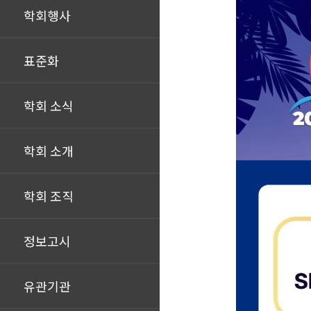
학회행사
표준화
학회 소식
학회 소개
학회 조직
정보고시
유관기관