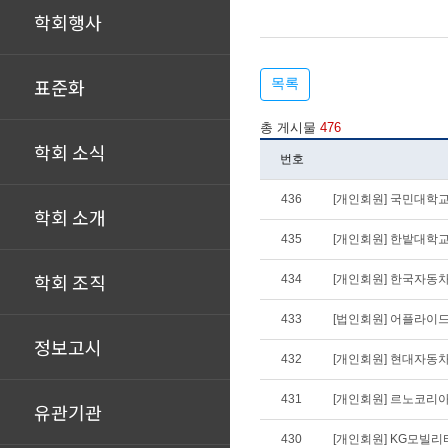
학회행사
표준화
목록
총 게시물
476
학회 소식
번호
436
[개인회원] 국민대학
학회 소개
435
[개인회원] 한밭대학교
학회 조직
434
[개인회원] 한국자동
433
[법인회원] 어플라이드
정보고시
432
[개인회원] 현대자동차 
431
[개인회원] 르노코리
유관기관
430
[개인회원] KG모빌