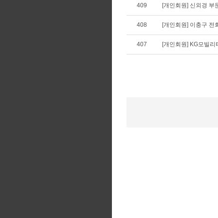
409
[개인회원] 신외경 부
408
[개인회원] 이충구 전
407
[개인회원] KG모빌리