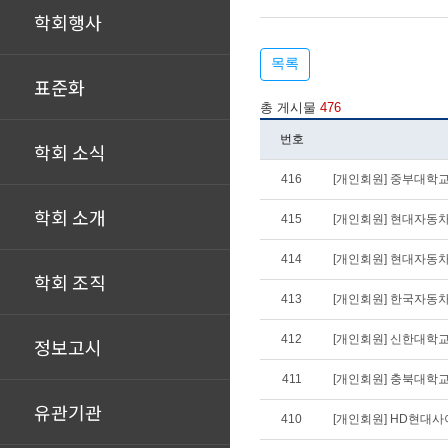
학회행사
목록
표준화
총 게시물
476
번호
학회 소식
416
[개인회원] 중부대학교
학회 소개
415
[개인회원] 현대자동차
414
[개인회원] 현대자동차
학회 조직
413
[개인회원] 한국자동
412
[개인회원] 신한대학교
정보고시
411
[개인회원] 충북대학교
유관기관
410
[개인회원] HD현대