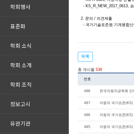
학회행사
-
KS_R_NEW_2017_0613
, 
2. 문의 / 의견제출
표준화
-
국가기술표준원 기계융합산업표준과 (Te
학회 소식
목록
학회 소개
총 게시물
538
번호
학회 조직
488
한국자동차공학회 단
정보고시
487
자동차 국가표준(KS) 개
486
자동차 국가표준(KS) 제
유관기관
485
자동차 국가표준(KS) 제