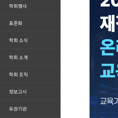
학회행사
표준화
학회 소식
학회 소개
학회 조직
정보고시
유관기관