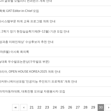
25 글로벌 모빌리티 컨퍼런스 개최 안내
IJAT Editor-in-Chief 모집
전기전자시스템부문 하계 교육 프로그램 개최 안내
도 2학기 장기 현장실습학기제(9~12월) 기관 모집 안내
‘여성과총 미래인재상’ 수상후보자 추천 안내
제6차(6월) 이사회 회의록
춘계학술대회 우수발표논문상(구두발표 부문)
 OPEN HOUSE KOREA 2025 개최 안내
과학커뮤니케이션포럼 '인공지능 주인되기 프로젝트' 개최 안내
대학생 자작자동차대회, 대회진행 오피셜 자원봉사자 모집
21
22
23
24
25
26
27
28
29
30