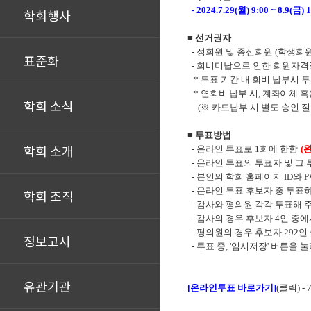
- 2024.7.29(
월
) 9:00 ~ 8.9(
금
) 
학회행사
■
선거권자
-
정회원 및 종신회원
(
학생회원
표준화
-
회비미납으로 인한 회원자격
*
투표 기간 내 회비 납부
시 
*
연회비 납부 시
,
계좌이체 혹
학회 소식
(
※
카드납부 시 별도 승인 
■
투표방법
학회 소개
-
온라인 투표로
1
회에 한함
(
완
-
온라인 투표의 투표자 및 그
-
본인의 학회 홈페이지
ID
와
P
-
온라인 투표 후보자 중 투표
학회 조직
-
감사와 평의원 각각 투표해 
-
감사의 경우 후보자
4
인 중에
-
평의원의 경우 후보자
292
인
정보고시
-
투표 중
, '
임시저장
'
버튼을 눌
유관기관
[
온라인투표 바로가기
]
(
클릭
) - 