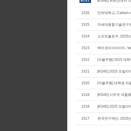
[KSAE] 학회안내서 다
1526
인하대학교, Carbon-n
1525
차세대융합기술연구원,
1524
소프트플로우, 2025
1523
벡터코리아아이티, Vecto
1522
[자율주행] 2025 
1521
[KSAE] 2025 모
1520
[자율주행] 대학생 
1519
[KSAE] 사무국 여름휴가
1518
[KSAE] 2025 모
1517
한국연구재단, 2025