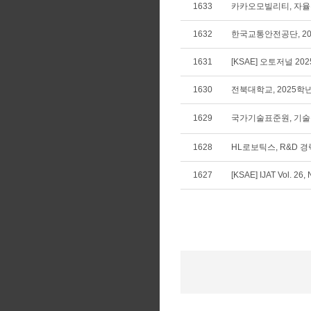
1633
카카오모빌리티, 자율주
1632
한국교통안전공단, 20
1631
[KSAE] 오토저널 20
1630
전북대학교, 2025
1629
국가기술표준원, 기술규
1628
HL로보틱스, R&D 
1627
[KSAE] IJAT Vol. 26,