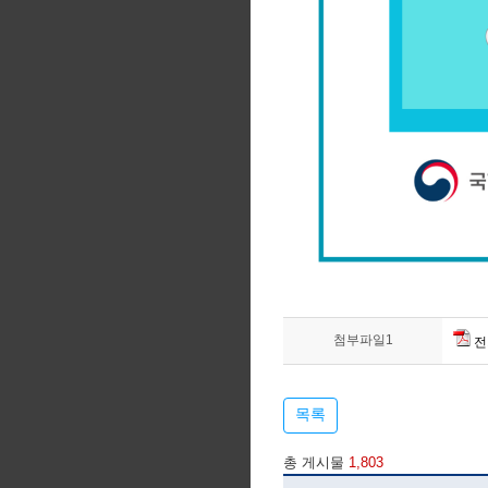
첨부파일1
전
목록
총 게시물
1,803