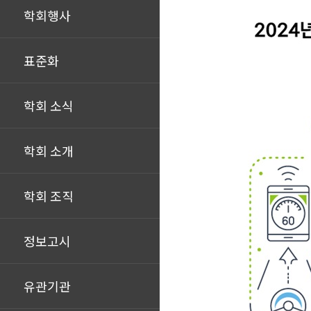
학회행사
표준화
학회 소식
학회 소개
학회 조직
정보고시
유관기관