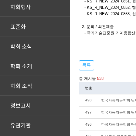
-
KS_R_NEW_2
024_0851
,
협
학회행사
-
KS_R_NEW_2
024_0852
,
협
-
KS_R_NEW_2
024_0853
,
협
표준화
2. 문의 / 의견제출
- 국가기술표준원 기계융합산업표준과 (Te
학회 소식
학회 소개
목록
총 게시물
538
학회 조직
번호
498
한국자동차공학회 단
정보고시
497
한국자동차공학회 단
유관기관
496
한국자동차공학회 단