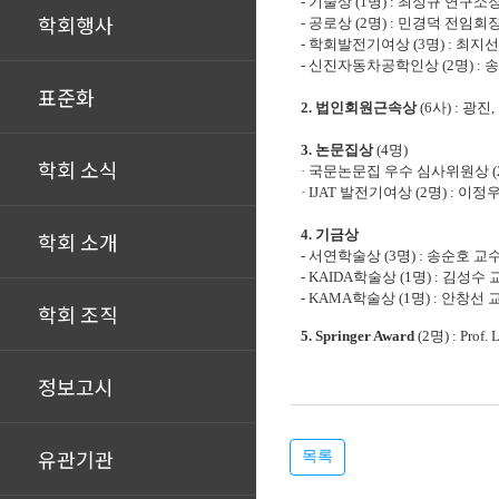
-
기술상
(1
명
) :
최성규 연구소
학회행사
-
공로상
(2
명
) :
민경덕 전임회
-
학회발전기여상
(3
명
) :
최지선
- 신진자동차공학인상 (2명) :
표준화
2.
법인회원근속상
(6
사
) :
광진
,
3.
논문집상
(4
명
)
학회 소식
·
국문논문집 우수 심사위원상
(
· IJAT
발전기여상
(2
명
) :
이정우
4.
기금상
학회 소개
-
서연학술상
(3
명
) :
송순호 교
- KAIDA
학술상
(1
명
) :
김성수 
- KAMA
학술상
(1
명
) :
안창선 
학회 조직
5. Springer Award
(2
명
) : Prof.
정보고시
유관기관
목록