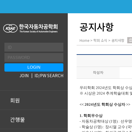
공지사항
Home > 학회 소식 > 공지사항
작성자
JOIN
ID/PW SEARCH
우리학회
2024
년도 학회상 수
※
시상은
2024
추계학술대회 및
회원
<< 2024
년도 학회상 수상자
>>
1.
학회우수상
간행물
-
자동차공학대상
(1
명
) :
선우명
-
학술상
(1
명
) :
장시열 교수
(
국