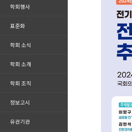
학회행사
표준화
학회 소식
학회 소개
학회 조직
정보고시
유관기관