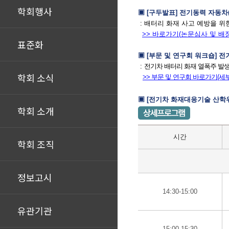
학회행사
▣
[구두발표] 전기동력 자동차(
:
배터리 화재 사고 예방을 위
>> 바로가기(
논문심사 및 배
표준화
▣ [
부문 및 연구회 워크숍
]
전
:
전기차 배터리 화재 열폭주 발
학회 소식
>> 부문 및 연구회 바로가기(세
▣
[전기차 화재대응기술 산학
학회 소개
시간
학회 조직
정보고시
14:30-15:00
유관기관
15:00-15:30