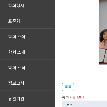
학회행사
표준화
학회 소식
학회 소개
학회 조직
정보고시
목록
유관기관
총 게시물
1,801
번호