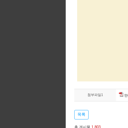
첨부파일1
안
목록
총 게시물
1,803