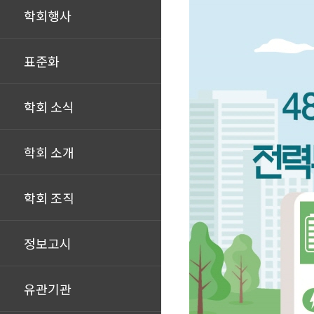
학회행사
표준화
학회 소식
학회 소개
학회 조직
정보고시
유관기관