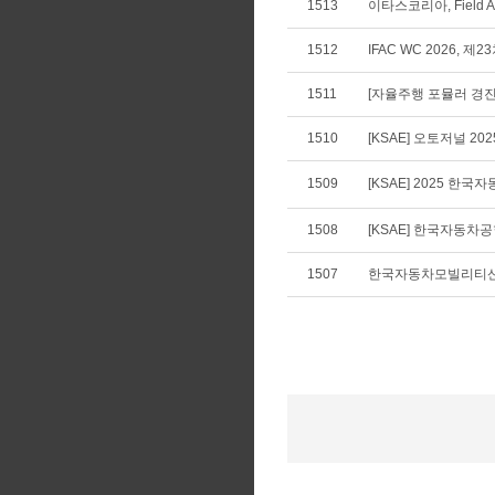
1513
이타스코리아, Field Appl
1512
IFAC WC 2026, 
1511
[자율주행 포뮬러 경진
1510
[KSAE] 오토저널 20
1509
[KSAE] 2025 
1508
[KSAE] 한국자동차공학
1507
한국자동차모빌리티산업