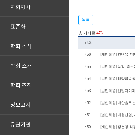
학회행사
목록
표준화
총 게시물
476
번호
학회 소식
456
[개인회원] 전병욱 
학회 소개
455
[법인회원] 풍강, 중
454
[법인회원] 태양금속
학회 조직
453
[법인회원] 선일다이
정보고시
452
[법인회원] 대한솔루
451
[법인회원] 대원산업
유관기관
450
[개인회원] 정선경 회