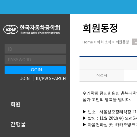
회원동정
Home > 학회 소식 > 회원동정
작성자
JOIN
ID/PW SEARCH
우리학회 종신회원인 충북대학
삼가 고인의 명복을 빕니다.
회원
▶ 빈소 :
서울성모장례식장 2
▶ 발인 : 11월 20일(수) 오전
간행물
▶
마음전하실 곳: 카카오뱅크 333