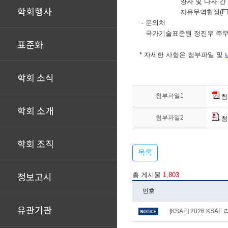
양자 및 다자 간
학회행사
자유무역협정(FTA)과 
- 문의처
국가기술표준원 정진우 주무관 (Tel : 
표준화
* 자세한 사항은 첨부파일 및
학회 소식
첨부파일1
첨
학회 소개
첨부파일2
첨
학회 조직
목록
정보고시
총 게시물
1,803
번호
유관기관
[KSAE] 2026 KS