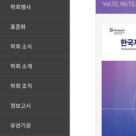
학회행사
표준화
학회 소식
학회 소개
학회 조직
정보고시
유관기관