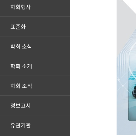
학회행사
표준화
학회 소식
학회 소개
학회 조직
정보고시
유관기관