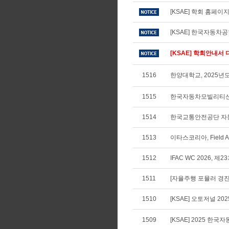
[KSAE] 학회 홈페
[KSAE] 한국자동차
[KSAE] 학회안내서 다
1516
한양대학교, 2025
1515
한국자동차모빌리티산
1514
한국교통안전공단 자동차
1513
이타스코리아, Field Appl
1512
IFAC WC 2026, 
1511
[자율주행 포뮬러 경진
1510
[KSAE] 오토저널 20
1509
[KSAE] 2025 