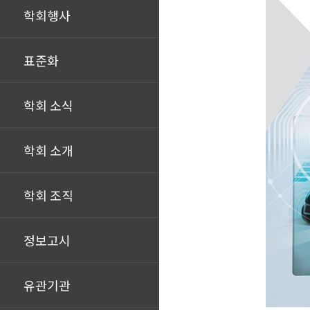
학회행사
표준화
학회 소식
학회 소개
학회 조직
정보고시
유관기관