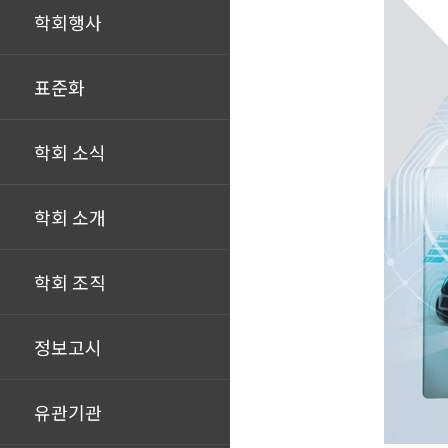
학회행사
표준화
학회 소식
학회 소개
학회 조직
정보고시
유관기관