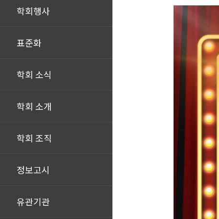
학회행사
표준화
학회 소식
학회 소개
학회 조직
정보고시
유관기관