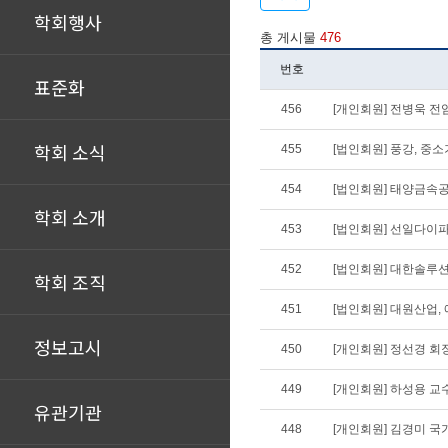
학회행사
총 게시물
476
번호
표준화
456
[개인회원] 전병욱 
학회 소식
455
[법인회원] 풍강, 중
454
[법인회원] 태양금속
학회 소개
453
[법인회원] 선일다이
452
[법인회원] 대한솔루
학회 조직
451
[법인회원] 대원산업
정보고시
450
[개인회원] 정선경 회
449
[개인회원] 하성용 교
유관기관
448
[개인회원] 김경미 