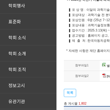
학회행사
❚ 포 상 명 : 이달의 과학기
❚ 포상대상 : 과학기술 전 분
표준화
❚ 포상인원 : 6명 ('25년 7~1
❚ 포상내용 : 과학기술정보통
❚ 접수기간 : 2025.3.13(목) ~
❚ 공고방법 : 홈페이지 공고,
학회 소식
❚ 제 출 처 :한국자동차공학회 사무
* 자세한 사항은 재단 홈페이지
학회 소개
첨부파일1
별
학회 조직
첨부파일2
[N
정보고시
목록
유관기관
총 게시물
1,802