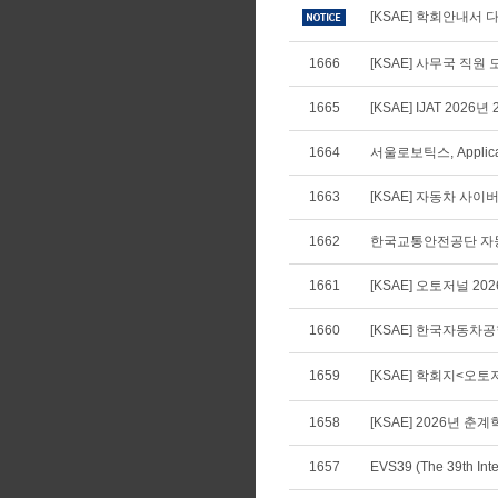
[KSAE] 학회안내서 다
1666
[KSAE] 사무국 직원 
1665
[KSAE] IJAT 2026년
1664
서울로보틱스, Applica
1663
[KSAE] 자동차 사
1662
한국교통안전공단 자동
1661
[KSAE] 오토저널 20
1660
[KSAE] 한국자동차공학
1659
[KSAE] 학회지<오토
1658
[KSAE] 2026년 
1657
EVS39 (The 39th Int