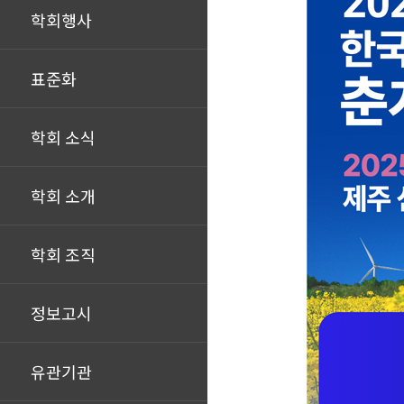
학회행사
표준화
학회 소식
학회 소개
학회 조직
정보고시
유관기관