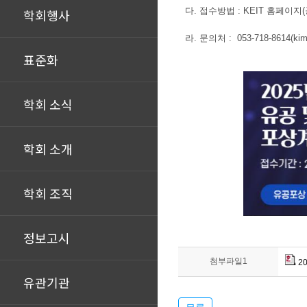
다. 접수방법 : KEIT 홈페이지(공
학회행사
라. 문의처 : 053-718-8614(kimm
표준화
학회 소식
학회 소개
학회 조직
정보고시
첨부파일1
2
유관기관