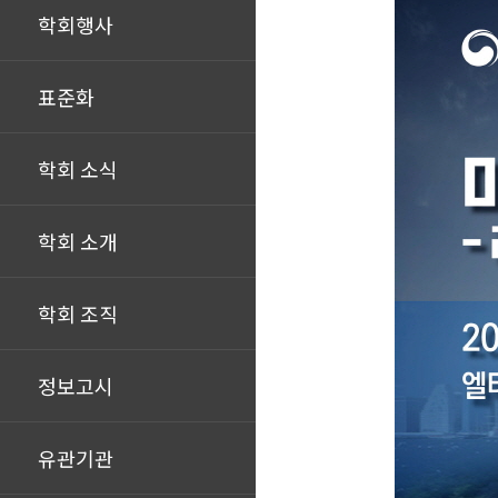
학회행사
표준화
학회 소식
학회 소개
학회 조직
정보고시
유관기관