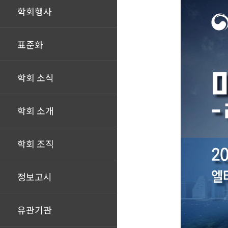
학회행사
표준화
학회 소식
학회 소개
학회 조직
정보고시
유관기관